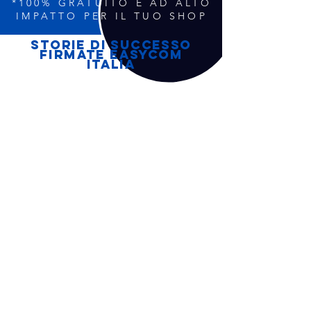
*100% GRATUITO E AD ALTO
IMPATTO PER IL TUO SHOP
Storie di successo
firmate easycom
italia