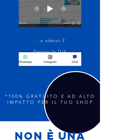
*100% GRATUITO E AD ALTO
IMPATTO PER IL TUO SHOP
Non è una